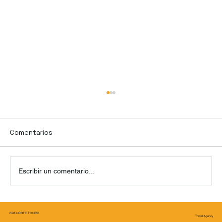
Comentarios
Escribir un comentario...
¡Aventura en las nubes! Descubre la
VIVA NORTE TOURS!
magia en lo más alto del Royal Liver
Travel Agency