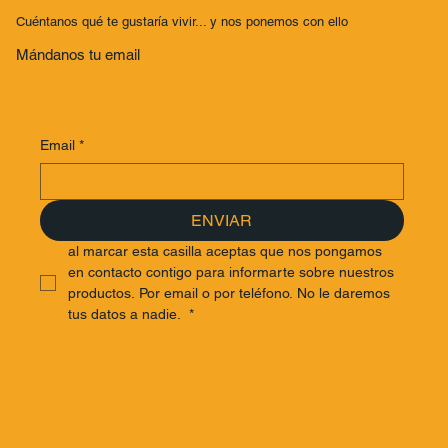
Building: ¡Vistas épicas y secretos
Cuéntanos qué te gustaría vivir... y nos ponemos con ello
asombrosos en las alturas!
Mándanos tu email
Email
*
ENVIAR
al marcar esta casilla aceptas que nos pongamos 
en contacto contigo para informarte sobre nuestros 
productos. Por email o por teléfono. No le daremos 
tus datos a nadie. 
*