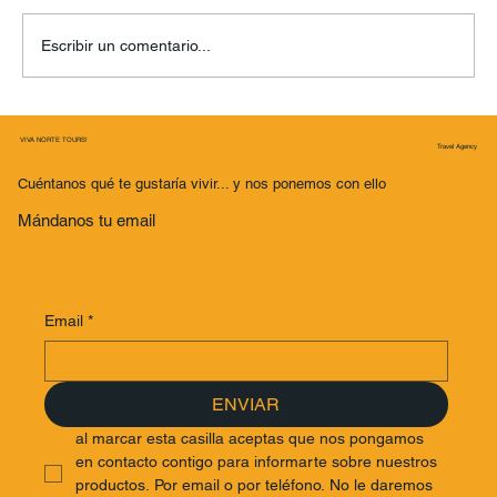
Escribir un comentario...
¡Aventura en las nubes! Descubre la
VIVA NORTE TOURS!
magia en lo más alto del Royal Liver
Travel Agency
Building: ¡Vistas épicas y secretos
Cuéntanos qué te gustaría vivir... y nos ponemos con ello
asombrosos en las alturas!
Mándanos tu email
Email
*
ENVIAR
al marcar esta casilla aceptas que nos pongamos 
en contacto contigo para informarte sobre nuestros 
productos. Por email o por teléfono. No le daremos 